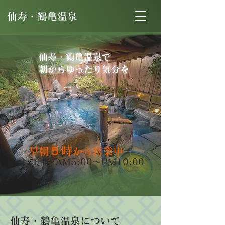
仙寿・鶴亀温泉
仙寿・鶴亀温泉で
朝からゆったり気分を
５
時
早朝
から営業中
AM5:00〜PM10:00
営業時間
仙寿・鶴亀温泉について